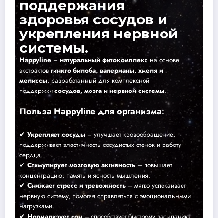
поддержания
здоровья сосудов и
укрепления нервной
системы.
Happyline
–
натуральный фитокомплекс
на основе
экстрактов
гинкго билоба, валерианы, хмеля и
мелиссы
, разработанный для комплексной
поддержки
сосудов, мозга и нервной системы
.
Польза Happyline для организма:
✔
Укрепляет сосуды
– улучшает кровообращение,
поддерживает эластичность сосудистых стенок и работу
сердца.
✔
Стимулирует мозговую активность
– повышает
концентрацию, память и ясность мышления.
✔
Снижает стресс и тревожность
– мягко успокаивает
нервную систему, помогая справляться с эмоциональными
нагрузками.
✔
Нормализует сон
– способствует быстрому засыпанию