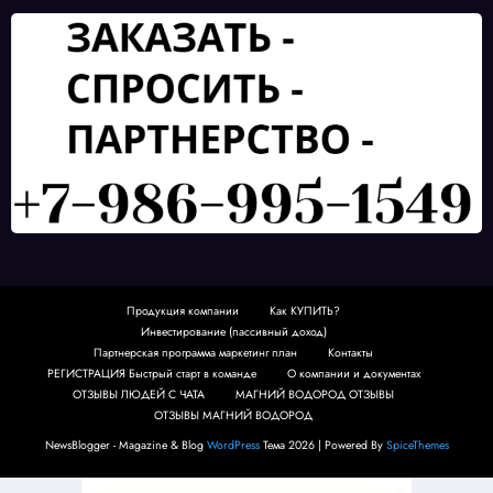
Продукция компании
Как КУПИТЬ?
Инвестирование (пассивный доход)
Партнерская программа маркетинг план
Контакты
РЕГИСТРАЦИЯ Быстрый старт в команде
О компании и документах
ОТЗЫВЫ ЛЮДЕЙ С ЧАТА
МАГНИЙ ВОДОРОД ОТЗЫВЫ
ОТЗЫВЫ МАГНИЙ ВОДОРОД
NewsBlogger - Magazine & Blog
WordPress
Тема 2026 | Powered By
SpiceThemes