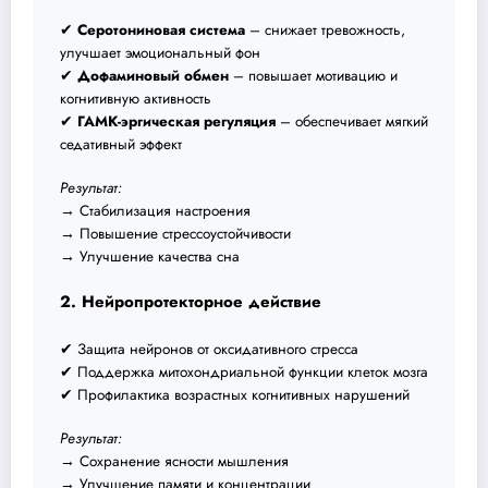
✔
Серотониновая система
– снижает тревожность,
улучшает эмоциональный фон
✔
Дофаминовый обмен
– повышает мотивацию и
когнитивную активность
✔
ГАМК-эргическая регуляция
– обеспечивает мягкий
седативный эффект
Результат:
→ Стабилизация настроения
→ Повышение стрессоустойчивости
→ Улучшение качества сна
2. Нейропротекторное действие
✔ Защита нейронов от оксидативного стресса
✔ Поддержка митохондриальной функции клеток мозга
✔ Профилактика возрастных когнитивных нарушений
Результат:
→ Сохранение ясности мышления
→ Улучшение памяти и концентрации