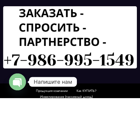
Напишите нам
Продукция компании
Как КУПИТЬ?
Open chaty
Инвестирование (пассивный доход)
Партнерская программа маркетинг план
Контакты
РЕГИСТРАЦИЯ Быстрый старт в команде
О компании и документах
ОТЗЫВЫ ЛЮДЕЙ С ЧАТА
МАГНИЙ ВОДОРОД ОТЗЫВЫ
ОТЗЫВЫ МАГНИЙ ВОДОРОД
NewsBlogger - Magazine & Blog
WordPress
Тема 2026 | Powered By
SpiceThemes