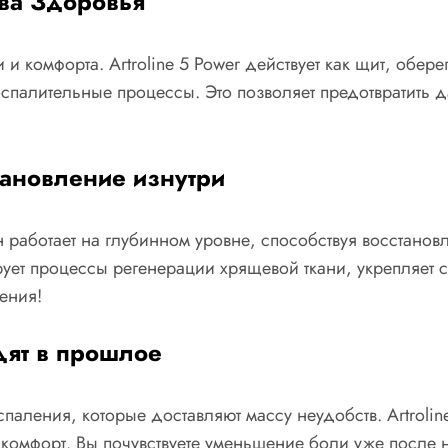
ва Здоровья
и комфорта. Artroline 5 Power действует как щит, оберег
спалительные процессы. Это позволяет предотвратить
тановление изнутри
он работает на глубинном уровне, способствуя восстано
ует процессы регенерации хрящевой ткани, укрепляет св
ения!
дят в прошлое
паления, которые доставляют массу неудобств. Artrolin
комфорт. Вы почувствуете уменьшение боли уже после н