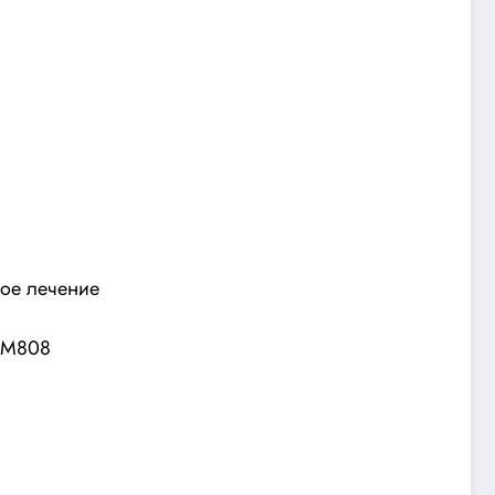
ное лечение
MLM808