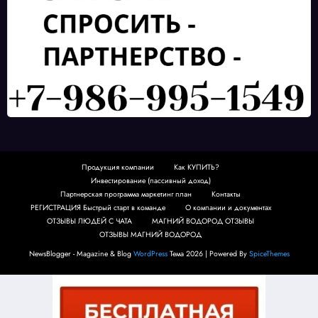
Продукция компании
Как КУПИТЬ?
Инвестирование (пассивный доход)
Партнерская программа маркетинг план
Контакты
РЕГИСТРАЦИЯ Быстрый старт в команде
О компании и документах
ОТЗЫВЫ ЛЮДЕЙ С ЧАТА
МАГНИЙ ВОДОРОД ОТЗЫВЫ
ОТЗЫВЫ МАГНИЙ ВОДОРОД
NewsBlogger - Magazine & Blog
WordPress
Тема 2026 | Powered By
SpiceThemes