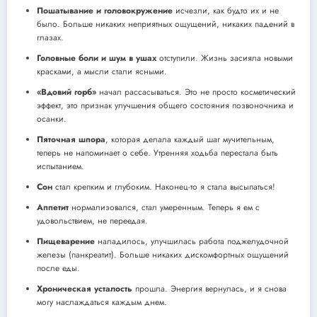
Пошатывание и головокружение
исчезли, как будто их и не
было. Больше никаких неприятных ощущений, никаких падений в
глазах.
Головные боли и шум в ушах
отступили. Жизнь засияла новыми
красками, а мысли стали ясными.
«Вдовий горб»
начал рассасываться. Это не просто косметический
эффект, это признак улучшения общего состояния позвоночника и
осанки.
Пяточная шпора
, которая делала каждый шаг мучительным,
теперь не напоминает о себе. Утренняя ходьба перестала быть
испытанием.
Сон
стал крепким и глубоким. Наконец-то я стала высыпаться!
Аппетит
нормализовался, стал умеренным. Теперь я ем с
удовольствием, не переедая.
Пищеварение
наладилось, улучшилась работа поджелудочной
железы (панкреатит). Больше никаких дискомфортных ощущений
после еды.
Хроническая усталость
прошла. Энергия вернулась, и я снова
могу наслаждаться каждым днем.