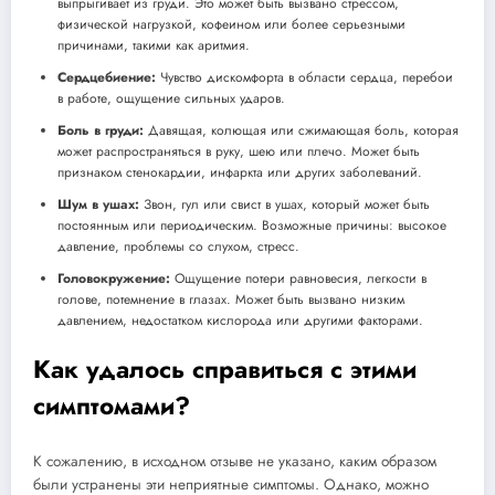
выпрыгивает из груди. Это может быть вызвано стрессом,
физической нагрузкой, кофеином или более серьезными
причинами, такими как аритмия.
Сердцебиение:
Чувство дискомфорта в области сердца, перебои
в работе, ощущение сильных ударов.
Боль в груди:
Давящая, колющая или сжимающая боль, которая
может распространяться в руку, шею или плечо. Может быть
признаком стенокардии, инфаркта или других заболеваний.
Шум в ушах:
Звон, гул или свист в ушах, который может быть
постоянным или периодическим. Возможные причины: высокое
давление, проблемы со слухом, стресс.
Головокружение:
Ощущение потери равновесия, легкости в
голове, потемнение в глазах. Может быть вызвано низким
давлением, недостатком кислорода или другими факторами.
Как удалось справиться с этими
симптомами?
К сожалению, в исходном отзыве не указано, каким образом
были устранены эти неприятные симптомы. Однако, можно