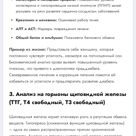
холестерина и липопротеидов низкой плотности (ЛПНП) может
указывать на риск развития сердечно-сосудистых заболеваний.
Креатинин и мочевина:
Оценивают работу почек.
АЛТ и АСТ:
Маркеры повреждения печени.
Общий белок и альбумин:
Показатели белкового обмена.
Пример из жизни:
Представьте себе женщину, которая
постоянно чувствует усталость, несмотря на полноценный сон.
Биохимический анализ крови выявил повышенный уровень
глюкозы, что привело к диагностике преддиабета.
Своевременное лечение и коррекция питания помогли ей
избавиться от усталости и предотвратить развитие диабета.
3. Анализ на гормоны щитовидной железы
(ТТГ, Т4 свободный, Т3 свободный)
Щитовидная железа играет ключевую роль в регуляции обмена
веществ. Гипотиреоз (сниженная функция щитовидной железы)
– одна из самых распространенных причин хронической
усталости. Анализ на гормоны щитовидной железы позволяет