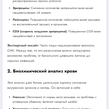
распространенных причин усталости.
Эритроциты:
Снижение количества эритроцитов также может
свидетельствовать об анемии.
Лейкоциты:
Повышенное количество лейкоцитов может указывать
на воспалительный процесс в организме.
СОЭ (скорость оседания эритроцитов):
Повышенное СОЭ также
свидетельствует о воспалении.
Экспертный инсайт:
Часто люди недооценивают важность
ОАК. Между тем, по его результатам можно заподозрить
множество проблем, от банального дефицита железа до
скрытых инфекций.
2. Биохимический анализ крови
Этот анализ дает более детальную картину состояния
внутренних органов и систем. Он включает в себя:
Глюкоза:
Отклонения от нормы могут указывать на проблемы с
углеводным обменом, включая сахарный диабет.
Холестерин и липидный профиль:
Повышенный уровень