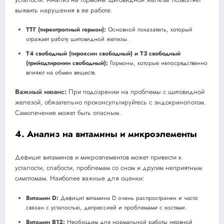
выявить нарушения в ее работе.
ТТГ (тиреотропный гормон):
Основной показатель, который
отражает работу щитовидной железы.
Т4 свободный (тироксин свободный) и Т3 свободный
(трийодтиронин свободный):
Гормоны, которые непосредственно
влияют на обмен веществ.
Важный нюанс:
При подозрении на проблемы с щитовидной
железой, обязательно проконсультируйтесь с эндокринологом.
Самолечение может быть опасным.
4. Анализ на витамины и микроэлементы
Дефицит витаминов и микроэлементов может привести к
усталости, слабости, проблемам со сном и другим неприятным
симптомам. Наиболее важные для оценки:
Витамин D:
Дефицит витамина D очень распространен и часто
связан с усталостью, депрессией и проблемами с костями.
Витамин B12:
Необходим для нормальной работы нервной