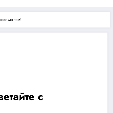
резидентом!
етайте с