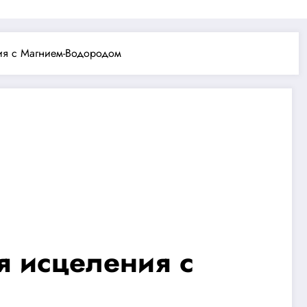
ия с Магнием-Водородом
я исцеления с