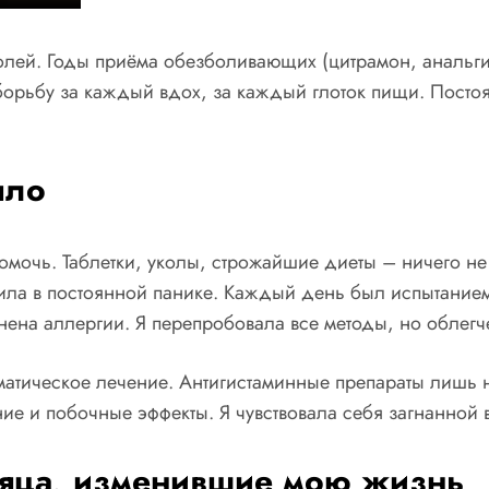
олей. Годы приёма обезболивающих (цитрамон, анальгин
орьбу за каждый вдох, за каждый глоток пищи. Постоян
ыло
помочь. Таблетки, уколы, строжайшие диеты – ничего н
жила в постоянной панике. Каждый день был испытанием
нена аллергии. Я перепробовала все методы, но облегч
матическое лечение. Антигистаминные препараты лишь
е и побочные эффекты. Я чувствовала себя загнанной в
сяца, изменившие мою жизнь