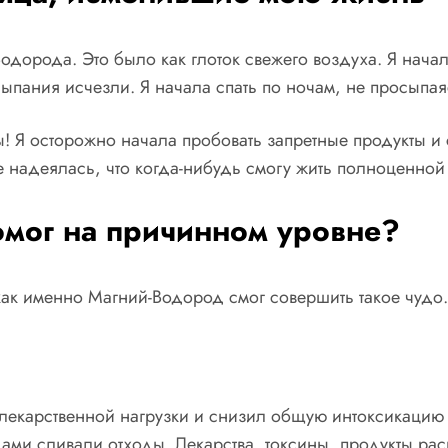
дорода. Это было как глоток свежего воздуха. Я начала
ыпания исчезли. Я начала спать по ночам, не просыпая
цы! Я осторожно начала пробовать запретные продукты 
 не надеялась, что когда-нибудь смогу жить полноценно
мог на причинном уровне?
как именно Магний-Водород смог совершить такое чудо.
лекарственной нагрузки и снизил общую интоксикацию 
одами сливали отходы. Лекарства, токсины, продукты ра