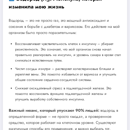
изменила мою жизнь
Водород – это не просто газ, это мощный антиоксидант и
союзник в борьбе с диабетом и варикозом. Его действие на мой
организм было просто поразительным:
Восстанавливает чувствительность клеток к инсулину – убирает
резистентность. Это означает, что мой организм снова начал
правильно реагировать на инсулин, и уровень сахара в крови стал
снижаться естественным путем.
Чистит сосуды изнутри – растворяет холестериновые бляшки и
укрепляет вены. Это помогло избавиться от варикоза и улучшить
общее состояние сердечно-сосудистой системы.
Снижает оксидативный стресс в поджелудочной железе. Это
помогло восстановить функцию поджелудочной железы и
улучшить выработку собственного инсулина.
Важный нюанс, который упускают 90% людей:
водород в
определенной форме – не просто «мода», а проверенное
средство, которое работает на клеточном уровне. Существуют
различные способы его применения, и важно выбрать тот,