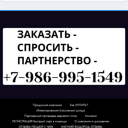
Закат над полем подсолну
15.08.2025