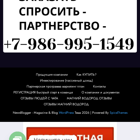
Продукция компании
Как КУПИТЬ?
Инвестирование (пассивный доход)
Партнерская программа маркетинг план
Контакты
РЕГИСТРАЦИЯ Быстрый старт в команде
О компании и документах
ОТЗЫВЫ ЛЮДЕЙ С ЧАТА
МАГНИЙ ВОДОРОД ОТЗЫВЫ
ОТЗЫВЫ МАГНИЙ ВОДОРОД
NewsBlogger - Magazine & Blog
WordPress
Тема 2026 | Powered By
SpiceThemes
Напишите нам